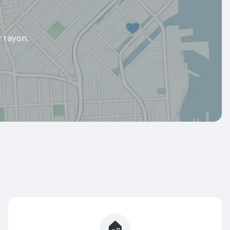
e rayon.
🏠