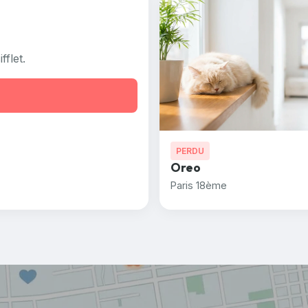
flet.
PERDU
Oreo
Paris 18ème