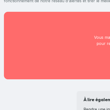
fonctionnement de notre réseau d'alertes et tirer le meil
Vous mar
pour re
À lire égal
Rendre une in