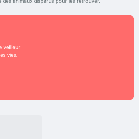
 des animaux disparus pour les retrouver
.
 veilleur
es vies.