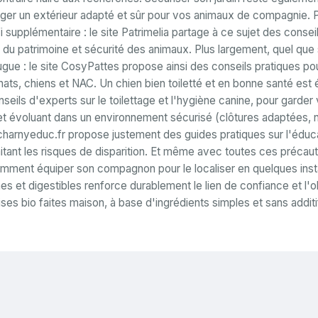
ger un extérieur adapté et sûr pour vos animaux de compagnie. 
i supplémentaire : le site Patrimelia partage à ce sujet des cons
n du patrimoine et sécurité des animaux. Plus largement, quel que
ugue : le site
CosyPattes
propose ainsi des conseils pratiques pou
ts, chiens et NAC. Un chien bien toiletté et en bonne santé est é
eils d'experts sur le toilettage et l'hygiène canine, pour garde
et évoluant dans un environnement sécurisé (clôtures adaptées, n
charnyeduc.fr
propose justement des guides pratiques sur l'éduca
itant les risques de disparition. Et même avec toutes ces précau
omment équiper son compagnon pour le localiser en quelques inst
s et digestibles renforce durablement le lien de confiance et l'o
ises bio faites maison, à base d'ingrédients simples et sans add