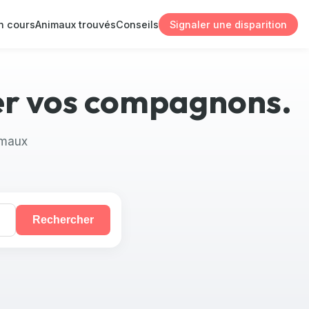
n cours
Animaux trouvés
Conseils
Signaler une disparition
ver vos compagnons.
imaux
Rechercher