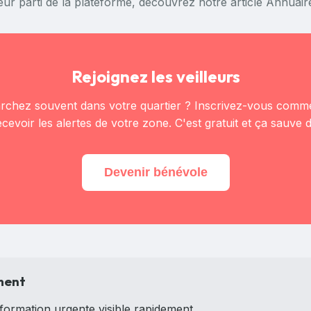
leur parti de la plateforme, découvrez notre article
Annuaire
Rejoignez les veilleurs
chez souvent dans votre quartier ? Inscrivez-vous comme
cevoir les alertes de votre zone. C'est gratuit et ça sauve d
Devenir bénévole
ement
formation urgente visible rapidement